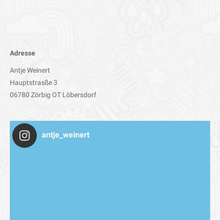
Adresse
Antje Weinert
Hauptstrasße 3
06780 Zörbig OT Löbersdorf
antje_weinert