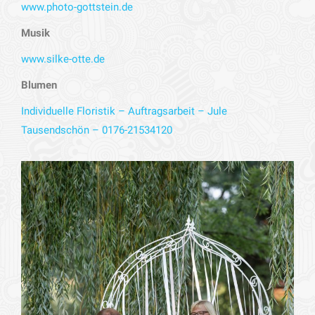
www.photo-gottstein.de
Musik
www.silke-otte.de
Blumen
Individuelle Floristik – Auftragsarbeit – Jule
Tausendschön – 0176-21534120